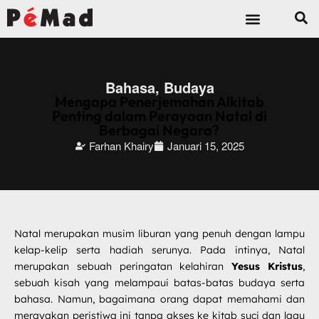
Sumber Daya
Bahasa
,
Budaya
Mengapa Penerjemahan Alkitab
Penting dalam Perayaan Natal di
Berbagai Negara?
Farhan Khairy
Januari 15, 2025
Natal merupakan musim liburan yang penuh dengan lampu
kelap-kelip serta hadiah serunya. Pada intinya, Natal
merupakan sebuah peringatan kelahiran
Yesus Kristus
,
sebuah kisah yang melampaui batas-batas budaya serta
bahasa. Namun, bagaimana orang dapat memahami dan
merayakan peristiwa ini tanpa akses ke kitab suci dan lagu