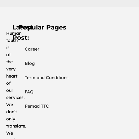
Latest
Popular Pages
Human
Post:
touch
is
Career
at
Ramadan
atau
the
Blog
Ramadhan?
very
Mengapa
heart
Term and Conditions
Fonologi
of
Menentukan
our
Standar
FAQ
Profesional
services.
Pelokalan.
We
Pemad TTC
don’t
Peran
only
Penerjemahan
translate.
Bahasa
dalam
We
Pelestarian