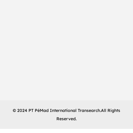
Eropa,
Romantis
&
Penuh
Simbol
© 2024 PT PéMad International Transearch.All Rights
Reserved.