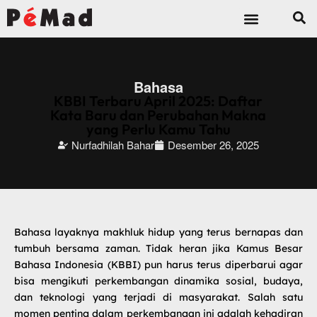
Sumber Daya
Bahasa
KBBI Terbaru April 2025: Daftar
Kata Baru dan Perubahan Makna
yang Perlu Kamu Tahu
Nurfadhilah Bahar
Desember 26, 2025
Bahasa layaknya makhluk hidup yang terus bernapas dan
tumbuh bersama zaman. Tidak heran jika Kamus Besar
Bahasa Indonesia (KBBI) pun harus terus diperbarui agar
bisa mengikuti perkembangan dinamika sosial, budaya,
dan teknologi yang terjadi di masyarakat. Salah satu
momen penting dalam perkembangan ini adalah kehadiran