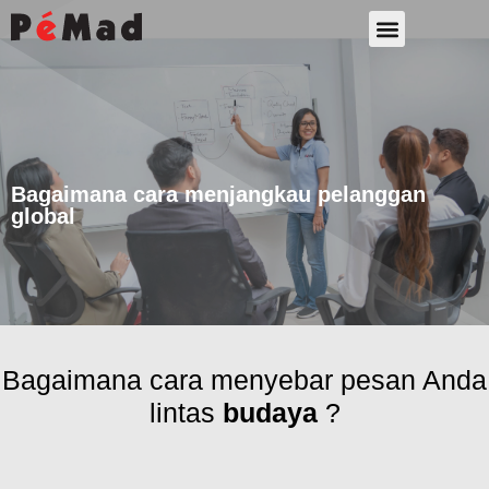
Sumber Daya
Bagaimana cara menjangkau pelanggan
global
Bagaimana cara menyebar pesan Anda
lintas
budaya
?