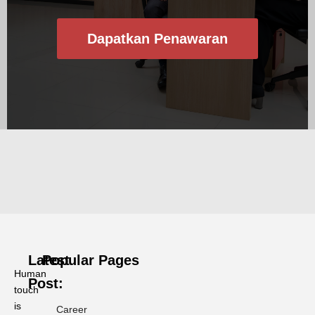
Dapatkan Penawaran
Latest
Popular Pages
Human
Post:
touch
is
Career