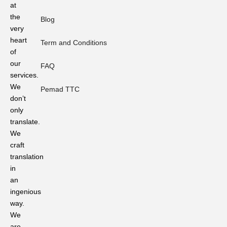
at
Ramadan
atau
the
Blog
Ramadhan?
very
Mengapa
heart
Term and Conditions
Fonologi
of
Menentukan
our
Standar
FAQ
Profesional
services.
Pelokalan.
We
Pemad TTC
don’t
Peran
only
Penerjemahan
translate.
Bahasa
dalam
We
Pelestarian
craft
Bahasa
translation
Ritual
in
Adat
an
pada
Upacara
ingenious
Tradisional
way.
We
Pernah
are