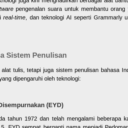
eknologi juga kini menghadirkan berbagai alat ban
tware
pengenalan suara untuk membantu orang ya
si
real-time
, dan teknologi AI seperti Grammarly
a Sistem Penulisan
lat tulis, tetapi juga sistem penulisan bahasa I
ang dipengaruhi oleh teknologi:
Disempurnakan (EYD)
da tahun 1972 dan telah mengalami beberapa kal
015, EYD sempat berganti nama menjadi Pedoma