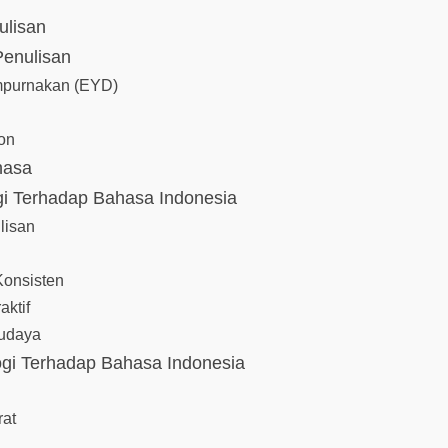
ulisan
Penulisan
mpurnakan (EYD)
on
hasa
gi Terhadap Bahasa Indonesia
lisan
Konsisten
aktif
udaya
gi Terhadap Bahasa Indonesia
n
rat
u